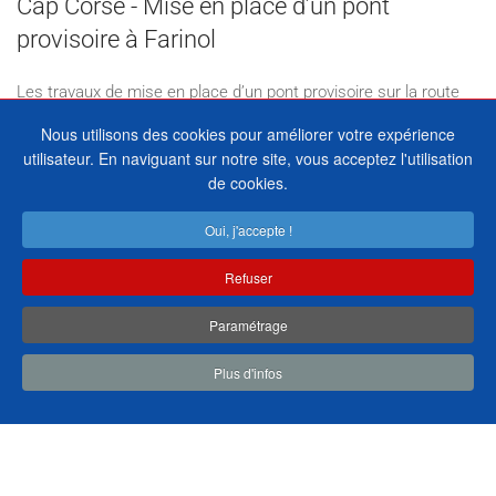
Cap Corse - Mise en place d’un pont
provisoire à Farinol
Les travaux de mise en place d’un pont provisoire sur la route
départementale 80, commune d'Olmeta-di-Capocorso, coupée
Nous utilisons des cookies pour améliorer votre expérience
après les intempéries qui ont touché la Haute-Corse fin
utilisateur. En naviguant sur notre site, vous acceptez l'utilisation
novembre, ont démarré mardi. Ils devraient durer trois jours.
de cookies.
A la suite des intempéries du 24 novembre dernier, la route
Oui, j'accepte !
entre Farinole et Nonza, sur la côte ouest du cap Corse s’était
effondrée, isolant les habitants du cap, contraints de faire un
Refuser
long détour.
Paramétrage
DÉCOUVRIR NOS INSTALLATIONS EN CORSE
Plus d'infos
LES PONTS BAILEY